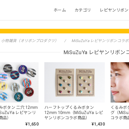
ホーム
カテゴリ
レピヤンリボン
小物雑貨（オリボンプロダクツ）
MiSuZuYa レピヤンリボンコラ
MiSuZuYa レピヤンリボ
ハーフトップくるみボタン
ボタン 二穴 12mm
くるみボ
12mm 10mm（MiSuZuYa レピ
SuZuYa レピヤンリ
グ（MiS
ヤンリボンコラボ商品）
商品）
コラボ商
¥1,430
¥1,650