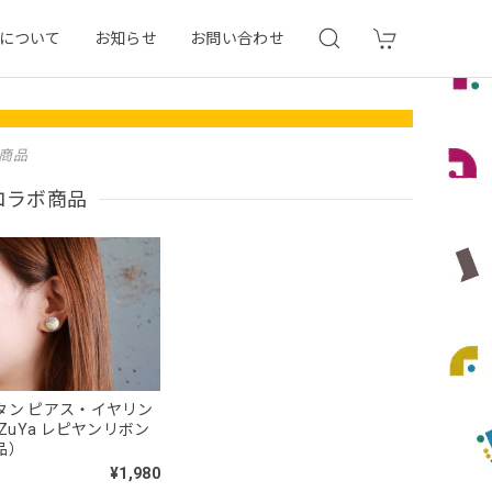
について
お知らせ
お問い合わせ
ボ商品
ンコラボ商品
タン ピアス・イヤリン
uZuYa レピヤンリボン
品）
¥1,980