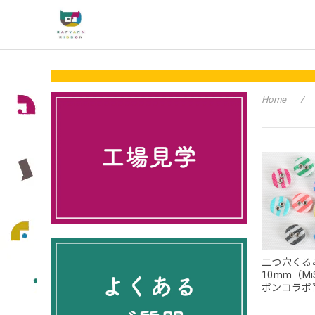
Home
二つ穴くるみ
10mm（Mi
ボンコラボ