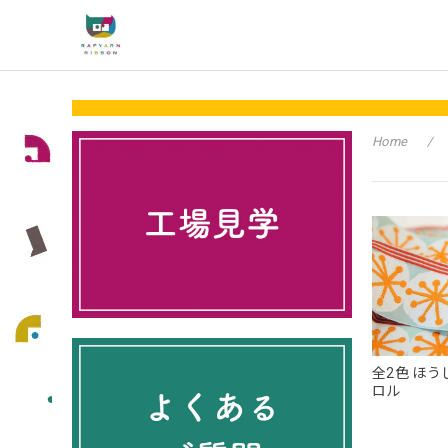
Home
全2色 ほう
ロル