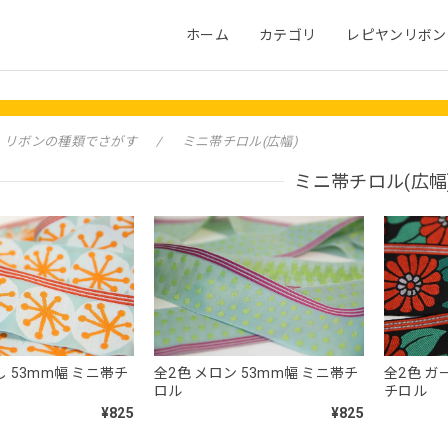
ホーム
カテゴリ
レピヤンリボン
リボンの種類でさがす
ミニ帯チロル(広幅)
ミニ帯チロル(広幅
し 53mm幅 ミニ帯チ
全2色 メロン 53mm幅 ミニ帯チ
全2色 ガ
ロル
チロル
¥825
¥825