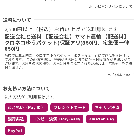
レピヤンリボンについて
送料について
3,500円以上（税込）お買い上げで送料無料です
配送会社と送料 【配送会社】ヤマト運輸 【配送料】
クロネコゆうパケット(保証アリ)350円、宅急便一律
850円
当店では基本的に「クロネコゆうパケット（ポスト投函）」にて商品をお届けし
ております。 この配送方法は、発送からお届けまでに2～4日程度かかる場合がご
ざいます。お急ぎのお客様や、お届け日をご指定されたい場合は「宅急便」をご選
択ください。
送料について
お支払い方法について
次の方法がご利用頂けます。
あと払い（Pay ID）
クレジットカード
キャリア決済
銀行振込
コンビニ決済・Pay-easy
Amazon Pay
PayPal