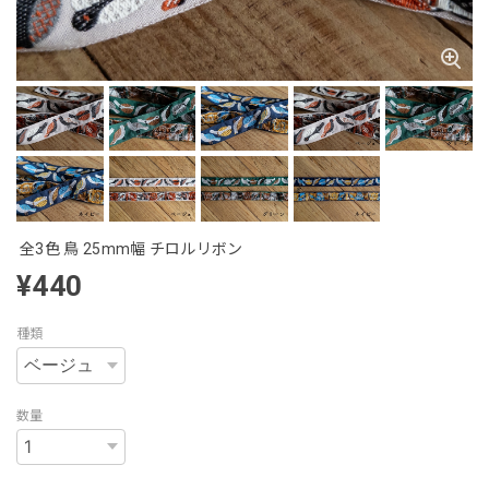
全3色 鳥 25mm幅 チロルリボン
¥440
種類
数量