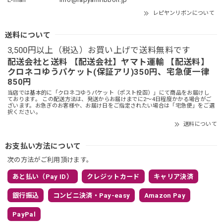
レピヤンリボンについて
送料について
3,500円以上（税込）お買い上げで送料無料です
配送会社と送料 【配送会社】ヤマト運輸 【配送料】
クロネコゆうパケット(保証アリ)350円、宅急便一律
850円
当店では基本的に「クロネコゆうパケット（ポスト投函）」にて商品をお届けし
ております。 この配送方法は、発送からお届けまでに2～4日程度かかる場合がご
ざいます。お急ぎのお客様や、お届け日をご指定されたい場合は「宅急便」をご選
択ください。
送料について
お支払い方法について
次の方法がご利用頂けます。
あと払い（Pay ID）
クレジットカード
キャリア決済
銀行振込
コンビニ決済・Pay-easy
Amazon Pay
PayPal