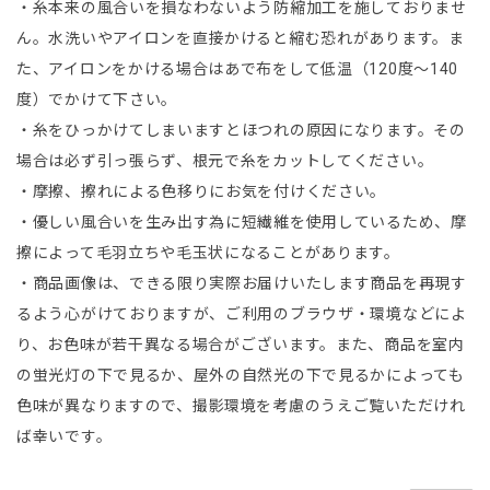
・糸本来の風合いを損なわないよう防縮加工を施しておりませ
ん。水洗いやアイロンを直接かけると縮む恐れがあります。ま
た、アイロンをかける場合はあで布をして低温（120度～140
度）でかけて下さい。
・糸をひっかけてしまいますとほつれの原因になります。その
場合は必ず引っ張らず、根元で糸をカットしてください。
・摩擦、擦れによる色移りにお気を付けください。
・優しい風合いを生み出す為に短繊維を使用しているため、摩
擦によって毛羽立ちや毛玉状になることがあります。
・商品画像は、できる限り実際お届けいたします商品を再現す
るよう心がけておりますが、ご利用のブラウザ・環境などによ
り、お色味が若干異なる場合がございます。また、商品を室内
の蛍光灯の下で見るか、屋外の自然光の下で見るかによっても
色味が異なりますので、撮影環境を考慮のうえご覧いただけれ
ば幸いです。