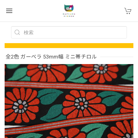
全2色 ガーベラ 53mm幅 ミニ帯チロル