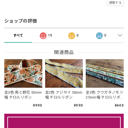
通報する
ショップの評価
すべて
19
0
0
関連商品
全3色 鳥と野花 50mm
全2色 アジサイ 50mm
全3色 クワガタノモリ
幅 チロルリボン
幅 チロルリボン
25mm幅 チロルリボ
ン
¥990
¥990
¥440