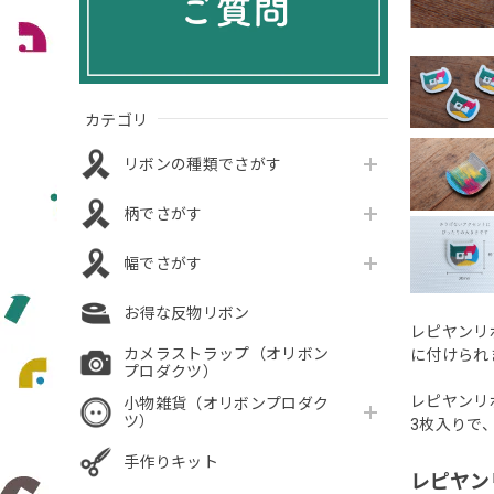
カテゴリ
リボンの種類でさがす
柄でさがす
幅でさがす
お得な反物リボン
レピヤンリ
カメラストラップ（オリボン
に付けられ
プロダクツ）
レピヤンリ
小物雑貨（オリボンプロダク
ツ）
3枚入りで
手作りキット
レピヤン